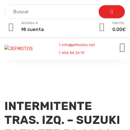
Skip
to
content
Acceso a
Carrito
Mi cuenta
0.00
€
info@jefmotos.net
606 44 26 01
INTERMITENTE
TRAS. IZQ. – SUZUKI