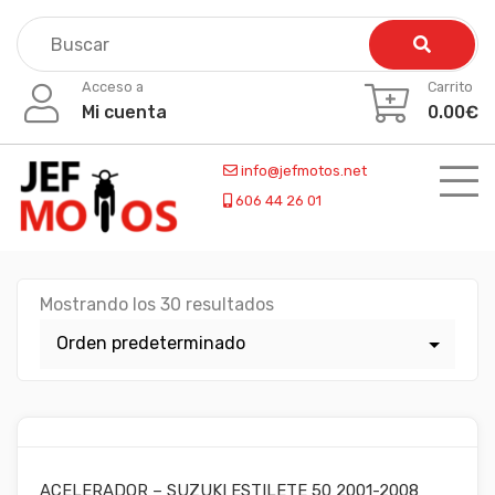
Skip
to
content
Acceso a
Carrito
Mi cuenta
0.00
€
info@jefmotos.net
606 44 26 01
Mostrando los 30 resultados
ACELERADOR – SUZUKI ESTILETE 50 2001-2008