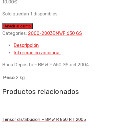
10.00
€
Solo quedan 1 disponibles
Boca
Añadir al carrito
Depósito
Categories:
2000-2003
BMW
F 650 GS
-
Descripción
BMW
Información adicional
F
650
Boca Depósito – BMW F 650 GS del 2004
GS
del
Peso
2 kg
2004
Productos relacionados
cantidad
Tensor distribución – BMW R 850 RT 2005