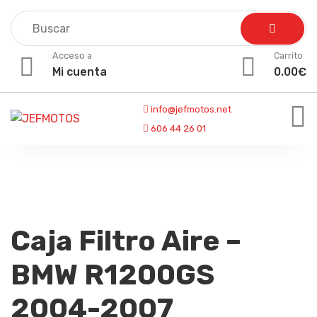
Skip
to
content
Acceso a
Carrito
Mi cuenta
0.00
€
info@jefmotos.net
606 44 26 01
Caja Filtro Aire –
BMW R1200GS
2004-2007