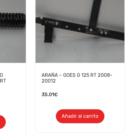
RO
ARAÑA – GOES G 125 RT 2008-
 RT
20012
35.01
€
Añadir al carrito