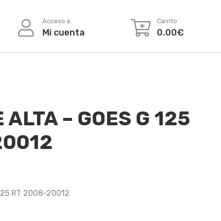
Acceso a
Carrito
Mi cuenta
0.00
€
 ALTA – GOES G 125
20012
125 RT 2008-20012