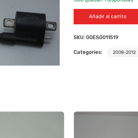
BOBINA DE ALTA - GOES G 
Añadir al carrito
SKU:
GOESG011519
Categories:
2008-2012