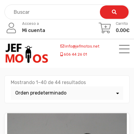
Skip
to
content
Acceso a
Carrito
Mi cuenta
0.00
€
info@jefmotos.net
606 44 26 01
Mostrando 1–40 de 44 resultados