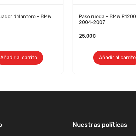
uador delantero – BMW
Paso rueda – BMW R120
2004-2007
25.00
€
Añadir al carrito
Añadir al carrito
o
Nuestras políticas