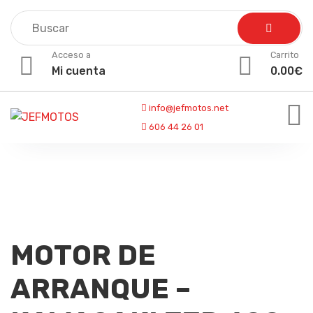
Skip
to
content
Acceso a
Carrito
Mi cuenta
0.00
€
info@jefmotos.net
606 44 26 01
MOTOR DE
ARRANQUE –