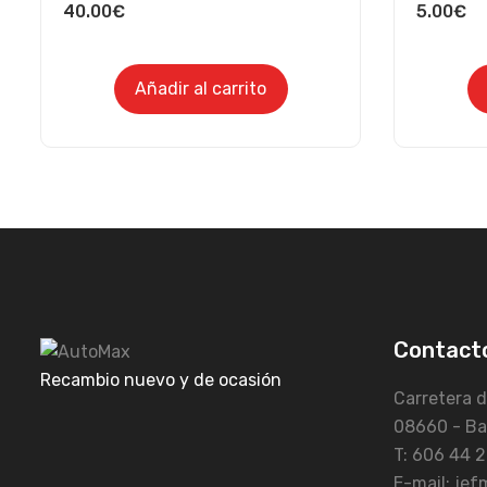
40.00
€
5.00
€
Añadir al carrito
Contact
Recambio nuevo y de ocasión
Carretera d
08660 - Ba
T: 606 44 2
E-mail: je