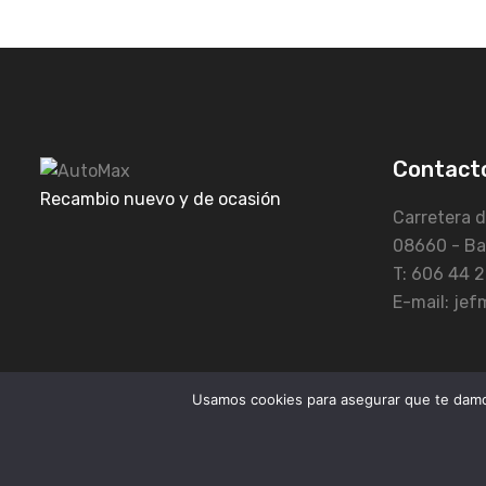
Contact
Recambio nuevo y de ocasión
Carretera d
08660 - Ba
T: 606 44 2
E-mail: je
Usamos cookies para asegurar que te damos
Copyright © 2021 JefMotos All Rights Reserved.