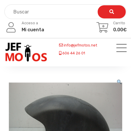
Skip
to
content
Acceso a
Carrito
Mi cuenta
0.00
€
info@jefmotos.net
606 44 26 01