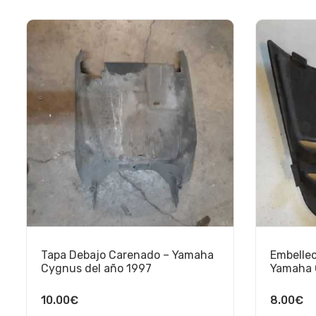
Tapa Debajo Carenado – Yamaha
Embellec
Cygnus del año 1997
Yamaha 
10.00
€
8.00
€