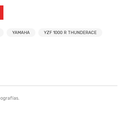
UIERDA YAMAHA YZF 1000 R THUNDERACE (96-03)
YAMAHA
YZF 1000 R THUNDERACE
ografías.