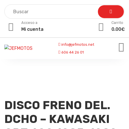
Skip
to
content
Acceso a
Carrito
Mi cuenta
0.00
€
info@jefmotos.net
606 44 26 01
DISCO FRENO DEL.
DCHO – KAWASAKI