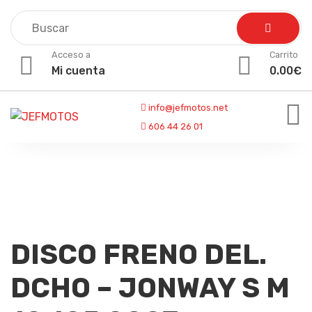
Skip
to
content
Acceso a
Carrito
Mi cuenta
0.00
€
info@jefmotos.net
606 44 26 01
DISCO FRENO DEL.
DCHO – JONWAY S M