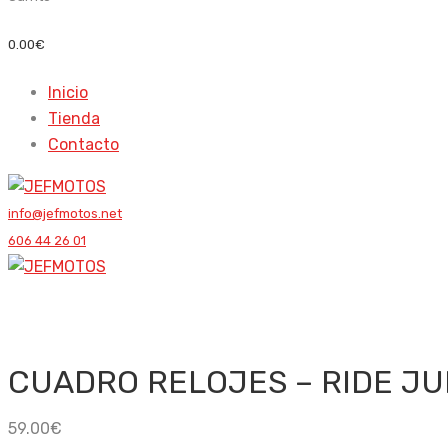
0.00
€
Inicio
Tienda
Contacto
info@jefmotos.net
606 44 26 01
CUADRO RELOJES – RIDE JU
59.00
€