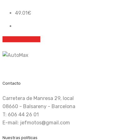
49.01
€
Añadir al carrito
Recambio nuevo y de ocasión
Contacto
Carretera de Manresa 29, local
08660 - Balsareny - Barcelona
T: 606 44 26 01
E-mail: jefmotos@gmail.com
Nuestras políticas