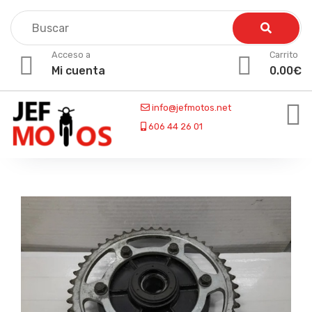
Skip
to
content
Acceso a
Carrito
Mi cuenta
0.00
€
info@jefmotos.net
606 44 26 01