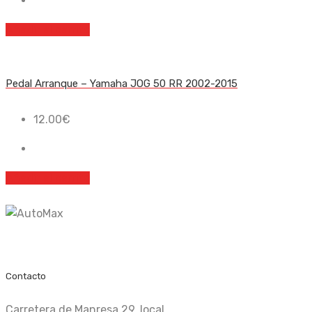
Añadir al carrito
Pedal Arranque – Yamaha JOG 50 RR 2002-2015
12.00
€
Añadir al carrito
Recambio nuevo y de ocasión
Contacto
Carretera de Manresa 29, local