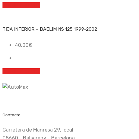
Añadir al carrito
TIJA INFERIOR – DAELIM NS 125 1999-2002
40.00
€
Añadir al carrito
Recambio nuevo y de ocasión
Contacto
Carretera de Manresa 29, local
08660 - Balsareny - Barcelona