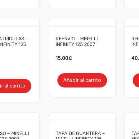
TRICULAS –
REENVIO – MINELLI
RE
INFINITY 125
INFINITY 125 2007
INF
15.00
€
40
Añadir al carrito
r al carrito
SO – MINELLI
TAPA DE GUANTERA –
TA
 125 2007
MINELLI INFINITY 125
MIN