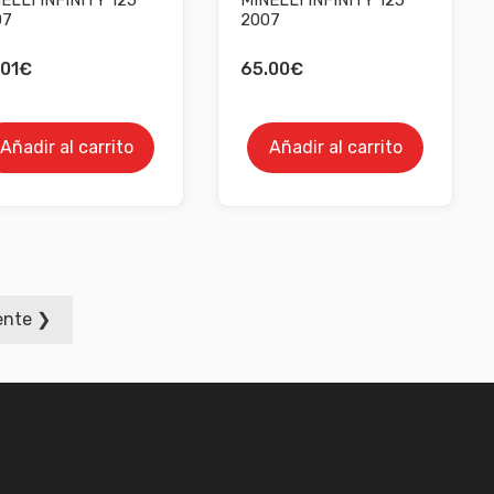
07
2007
01
€
65.00
€
Añadir al carrito
Añadir al carrito
ente ❯