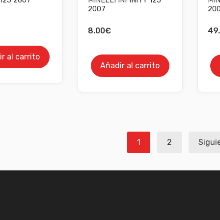
2007
20
8.00
€
49.
r al carrito
Añadir al carrito
ación
1
2
Sigui
das