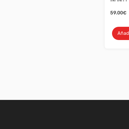
59.00
€
Añadi
Pagin
de
entra